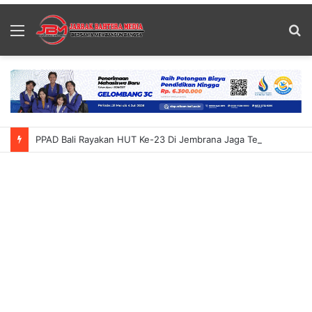
Menu
S
fo
PPAD Bali Rayakan HUT Ke-23 Di Jembrana Jaga Terus Semangat Karya Bhakti Purnawirawan Dorong Sinergi Untuk Bangsa Dan Negara