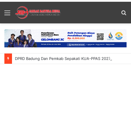
Menu
S
fo
DPRD Badung Dan Pemkab Sepakati KUA-PPAS 2027 Proyeksi Belanja Daerah Capai Rp14 Triliun