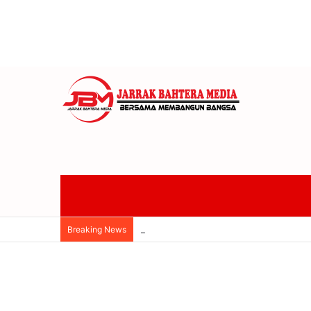
Anom Gumanti Pimpin Raker Banggar 
Breaking News