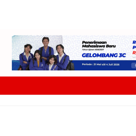
DPRD Badung Dan TAPD Bahas KUA-PPAS 2027 Tekankan Program Harus 