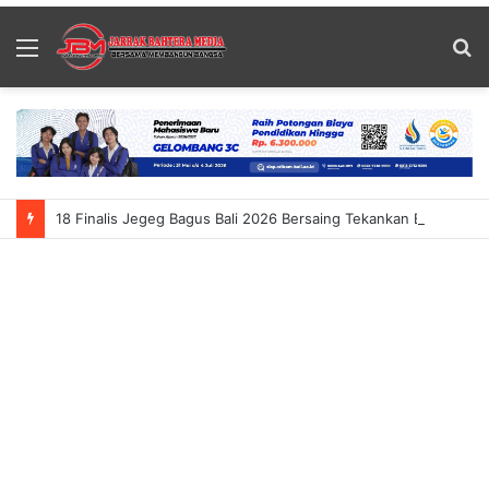
Menu
S
fo
18 Finalis Jegeg Bagus Bali 2026 Bersaing Tekankan Budaya Dan Pariwisata Berkelanjutan