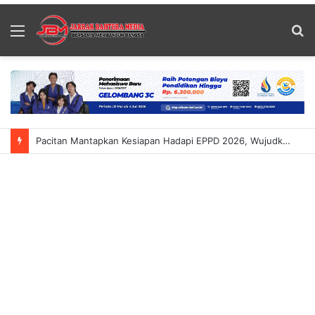
Menu
S
fo
Pacitan Mantapkan Kesiapan Hadapi EPPD 2026, Wujudkan Tata Kelola Pemerintahan Yang Berkualitas