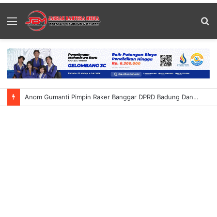
Menu
S
fo
Anom Gumanti Pimpin Raker Banggar DPRD Badung Dan TAPD Bahas KUA-PPAS 2027 Tekankan Program Harus Berdampak Nyata Bagi Masyarakat