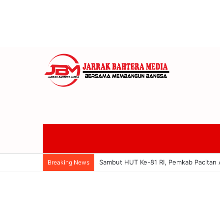
Anom Gumanti Pimpin Raker Banggar 
Breaking News