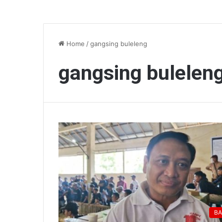
Home
/
gangsing buleleng
gangsing bulelen
BA