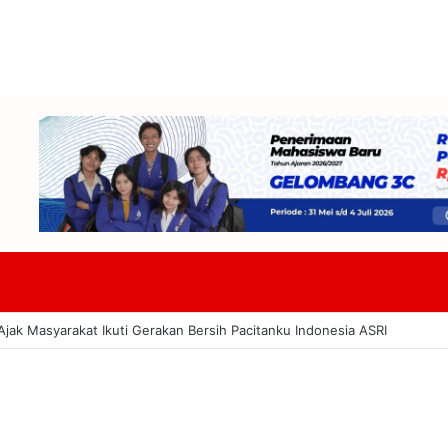
DPRD Badung Dan TAPD Bahas KUA-PPAS 2027 Tekankan Program Harus 