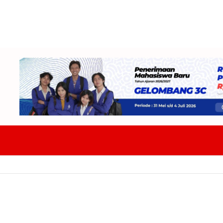
ap Tempur Hadapi Tiga Lawan Fase Grup Di Soekarno Cup 2026 Target 