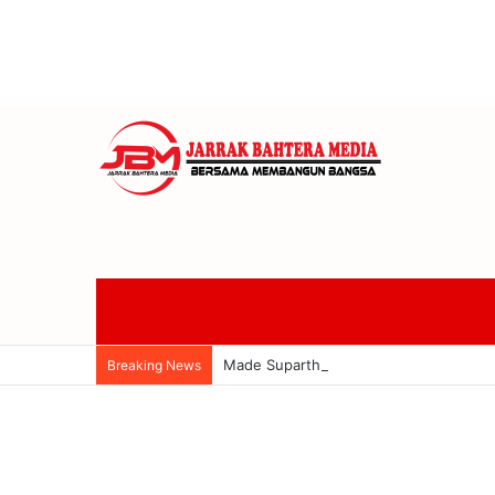
Made Supartha Dukung Banteng Bali Si
Breaking News