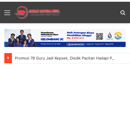
Menu
S
fo
Promosi 78 Guru Jadi Kepsek, Disdik Pacitan Hadapi PR Baru Atasi Kekurangan Guru