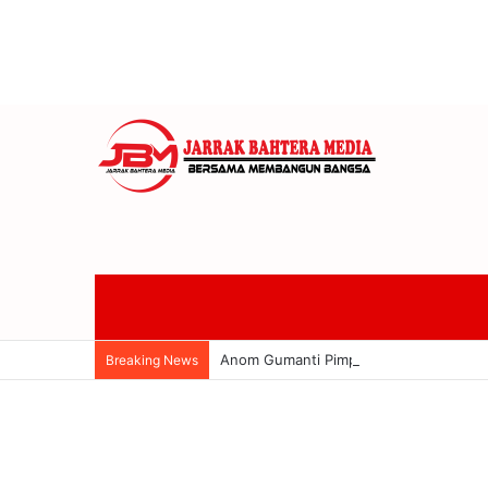
Anom Gumanti Pimpin Raker Banggar 
Breaking News