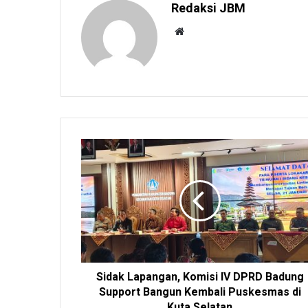
Redaksi JBM
W
e
b
s
i
t
e
Sidak Lapangan, Komisi IV DPRD Badung
Support Bangun Kembali Puskesmas di
Kuta Selatan