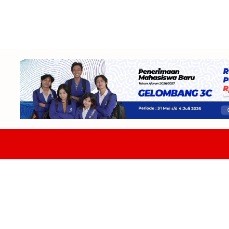
DPRD Badung Dan TAPD Bahas KUA-PPAS 2027 Tekankan Program Harus 