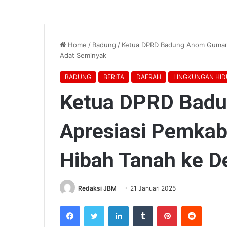
Home
/
Badung
/
Ketua DPRD Badung Anom Gumant
Adat Seminyak
BADUNG
BERITA
DAERAH
LINGKUNGAN HID
Ketua DPRD Badu
Apresiasi Pemkab
Hibah Tanah ke D
Redaksi JBM
21 Januari 2025
Facebook
Twitter
LinkedIn
Tumblr
Pinterest
Reddit