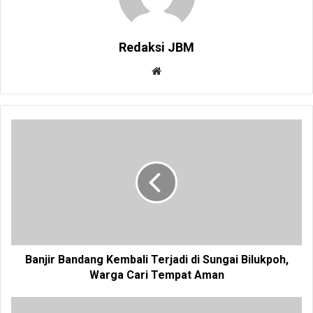
Redaksi JBM
W
e
b
s
i
t
e
Banjir Bandang Kembali Terjadi di Sungai Bilukpoh,
Warga Cari Tempat Aman