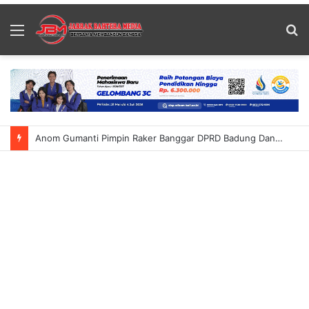
Menu
S
fo
Anom Gumanti Pimpin Raker Banggar DPRD Badung Dan TAPD Bahas KUA-PPAS 2027 Tekankan Program Harus Berdampak Nyata Bagi Masyarakat