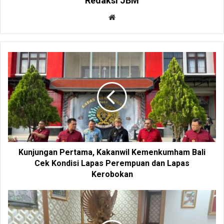
Redaksi JBM
W
e
b
s
i
t
e
Kunjungan Pertama, Kakanwil Kemenkumham Bali
Cek Kondisi Lapas Perempuan dan Lapas
Kerobokan