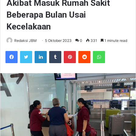
Akibat Masuk Rumah Sakit
Beberapa Bulan Usai
Kecelakaan
Redaksi JBM
5 Oktober 2023
0
331
1 minute read
Facebook
Twitter
LinkedIn
Tumblr
Pinterest
Reddit
WhatsApp