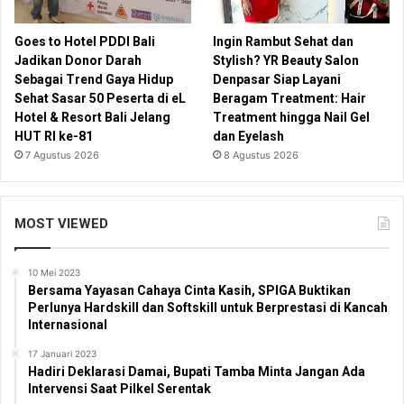
Goes to Hotel PDDI Bali
Ingin Rambut Sehat dan
Jadikan Donor Darah
Stylish? YR Beauty Salon
Sebagai Trend Gaya Hidup
Denpasar Siap Layani
Sehat Sasar 50 Peserta di eL
Beragam Treatment: Hair
Hotel & Resort Bali Jelang
Treatment hingga Nail Gel
HUT RI ke-81
dan Eyelash
7 Agustus 2026
8 Agustus 2026
MOST VIEWED
10 Mei 2023
Bersama Yayasan Cahaya Cinta Kasih, SPIGA Buktikan
Perlunya Hardskill dan Softskill untuk Berprestasi di Kancah
Internasional
17 Januari 2023
Hadiri Deklarasi Damai, Bupati Tamba Minta Jangan Ada
Intervensi Saat Pilkel Serentak