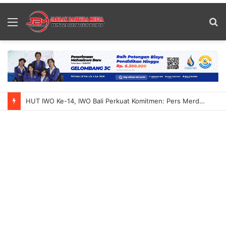
Menu
S
fo
HUT IWO Ke-14, IWO Bali Perkuat Komitmen: Pers Merdeka, Organisasi Makin Solid