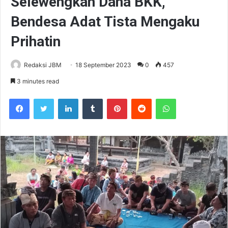
Selewengkan Dana BKK,
Bendesa Adat Tista Mengaku
Prihatin
Redaksi JBM
18 September 2023
0
457
3 minutes read
Facebook
Twitter
LinkedIn
Tumblr
Pinterest
Reddit
WhatsApp