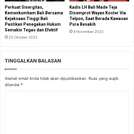
Perkuat Sinergitas,
Kadis LH Bali Made Teja
Kemenkumham Bali Bersama
Disemprot Wayan Koster Via
Kejaksaan Tinggi Bali
Telpon, Saat Berada Kawasan
Pastikan Penegakan Hukum
Pura Besakih
Semakin Tegas dan Efektif
8 November 2023
23 Oktober 2023
TINGGALKAN BALASAN
Alamat email Anda tidak akan dipublikasikan.
Ruas yang wajib
ditandai
*
K
o
m
e
n