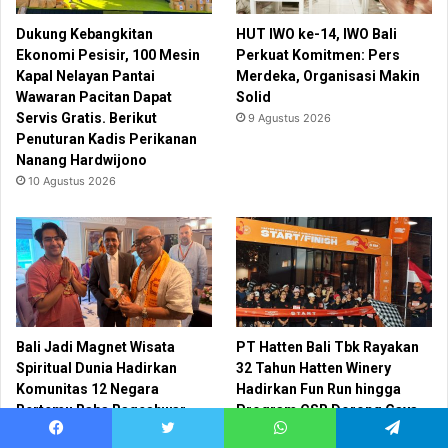
Dukung Kebangkitan
HUT IWO ke-14, IWO Bali
Ekonomi Pesisir, 100 Mesin
Perkuat Komitmen: Pers
Kapal Nelayan Pantai
Merdeka, Organisasi Makin
Wawaran Pacitan Dapat
Solid
Servis Gratis. Berikut
9 Agustus 2026
Penuturan Kadis Perikanan
Nanang Hardwijono
10 Agustus 2026
Bali Jadi Magnet Wisata
PT Hatten Bali Tbk Rayakan
Spiritual Dunia Hadirkan
32 Tahun Hatten Winery
Komunitas 12 Negara
Hadirkan Fun Run hingga
Bertemu Baba Bageshwar
Program CSR Dorong Gaya
Dham Perluas Makna
Hidup Sehat dan Peduli